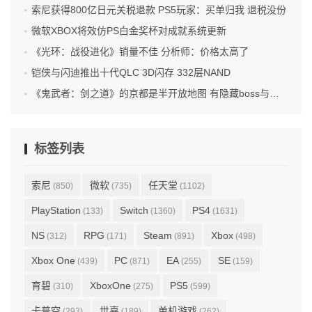
索尼获得800亿日元关税退款 PS5玩家：买单归我 退税没份
微软XBOX将效仿PS白金奖杯对成就系统更新
《光环：战役进化》销量不佳 分析师：价格太高了
铠侠与闪迪推出十代QLC 3D闪存 332层NAND
《鬼武者：剑之道》的京都是半开放地图 有隐藏boss与任务
标签列表
索尼
微软
任天堂
(850)
(735)
(1102)
PlayStation
Switch
PS4
(133)
(1360)
(1631)
NS
RPG
Steam
Xbox
(312)
(171)
(891)
(498)
Xbox One
PC
EA
SE
(439)
(871)
(255)
(159)
育碧
XboxOne
PS5
(310)
(275)
(599)
卡普空
世嘉
单机游戏
(293)
(189)
(262)