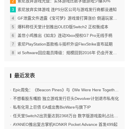
索尼放弃游戏光盘：实体游戏比数字版游戏少赚30%
索尼放弃实体游戏 连PS分区公司与游戏发行商都没通知
GF泄露文件透露《宝可梦》游戏曾打算涨价 倒逼玩家买双版本
爆料称任天堂计划推出OLED版Switch2 正权衡成本
盖世小鸡推出《如龙》连动Xbox授权G7 Pro无线手柄
索尼PlayStation首款格斗摇杆外设FlexStrike宣布延期
id Software回应裁员降级：规模回到2016年 仍会开发游戏
最近发表
Epic周免：《Beacon Pines》与《We Were Here Together》喜加二
不想看股东嘴脸 独立游戏发行巨头Devolver计划退市私有化
私有化背上巨债 EA或出售BioWare与旗下IP
任天堂Switch2出货量达到2368万台 数字版游戏盈利占比过半
AYANEO推出复古掌机KONKR Pocket Advance 首发499起