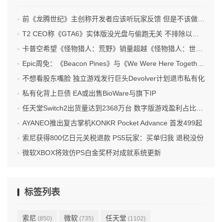
前《龙腾世纪》主创称开发者应该听玩家反馈 但是不该做参考
T2 CEO称《GTA6》实体版没光盘与偷跑无关 不排除以后出光盘
卡普空希望《怪物猎人：荒野》销量超越《怪物猎人：世界》
Epic周免：《Beacon Pines》与《We Were Here Together》喜加二
不想看股东嘴脸 独立游戏发行巨头Devolver计划退市私有化
私有化背上巨债 EA或出售BioWare与旗下IP
任天堂Switch2出货量达到2368万台 数字版游戏盈利占比过半
AYANEO推出复古掌机KONKR Pocket Advance 首发499起
索尼获得800亿日元关税退款 PS5玩家：买单归我 退税没份
微软XBOX将效仿PS白金奖杯对成就系统更新
标签列表
索尼
微软
任天堂
(850)
(735)
(1102)