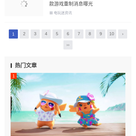
款游戏重制消息曝光
电玩迷资讯
2
3
4
5
6
7
8
9
10
›
1
››
热门文章