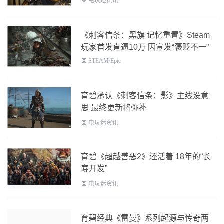
电玩迷资讯
《刺客信条：黑旗 记忆重置》Steam
玩家首发直逼10万 因宣发“褒贬不一”
STEAM/Epic
育碧承认《刺客信条：影》主线没意
思 最终更新将弥补
电玩迷资讯
育碧《超越善恶2》还活着 18年的“长
寿开发”
电玩迷资讯
育碧经典《雷曼》系列起源与传奇两