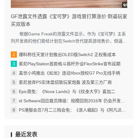
GF泄露文件透露《宝可梦》游戏曾打算涨价 倒逼玩家
买双版本
根据Game Freak的泄露文件显示，作为《宝可梦》主系
列开发商的他们曾经计划在Switch世代提高游戏售价，倒逼玩
家购买双版本游...
爆料称任天堂计划推出OLED版Switch2 正权衡成本
索尼PlayStation首款格斗摇杆外设FlexStrike宣布延期
盖世小鸡推出《如龙》连动Xbox授权G7 Pro无线手柄
索尼放弃PS实体盘招致玩家炮轰 波及第三方厂商
Epic周免：《Nova Lands》与《纹身大亨》喜加二
id Software回应裁员降级：规模回到2016年 仍会开发游戏
PS港服会员7月二三档会免：《浪人崛起》与《阿凡达：潘多拉边境》领衔
最近发表