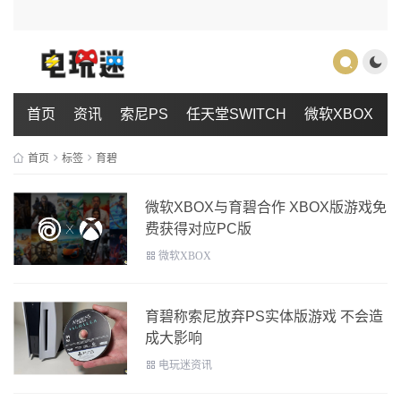
首页
资讯
索尼PS
任天堂SWITCH
微软XBOX
首页
标签
育碧
微软XBOX与育碧合作 XBOX版游戏免
费获得对应PC版
微软XBOX
育碧称索尼放弃PS实体版游戏 不会造
成大影响
电玩迷资讯