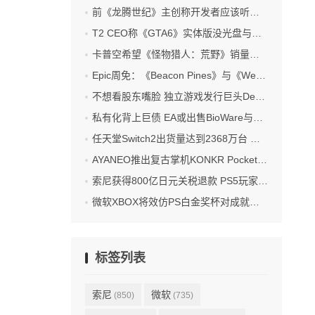
前《龙腾世纪》主创称开发者应该听玩家反馈 但是不该做参考
T2 CEO称《GTA6》实体版没光盘与偷跑无关 不排除以后出光盘
卡普空希望《怪物猎人：荒野》销量超越《怪物猎人：世界》
Epic周免：《Beacon Pines》与《We Were Here Together》喜加二
不想看股东嘴脸 独立游戏发行巨头Devolver计划退市私有化
私有化背上巨债 EA或出售BioWare与旗下IP
任天堂Switch2出货量达到2368万台 数字版游戏盈利占比过半
AYANEO推出复古掌机KONKR Pocket Advance 首发499起
索尼获得800亿日元关税退款 PS5玩家：买单归我 退税没份
微软XBOX将效仿PS白金奖杯对成就系统更新
标签列表
索尼
微软
(850)
(735)