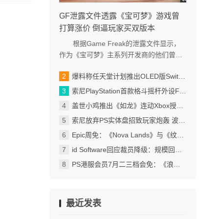
GF泄露文件透露《宝可梦》游戏曾
打算涨价 倒逼玩家买双版本
根据Game Freak的泄露文件显示，
作为《宝可梦》主系列开发商的他们曾经
计划在Switch世代提高游戏售价，倒逼玩
爆料称任天堂计划推出OLED版Switch2 正权衡成本
家购买双版本游...
索尼PlayStation首款格斗摇杆外设FlexStrike宣布延期
盖世小鸡推出《如龙》连动Xbox授权G7 Pro无线手柄
索尼放弃PS实体盘招致玩家炮轰 波及第三方厂商
Epic周免：《Nova Lands》与《纹身大亨》喜加二
id Software回应裁员降级：规模回到2016年 仍会开发游戏
PS港服会员7月二三档会免：《浪人崛起》与《阿凡达：潘多拉边境》领衔
最近发表