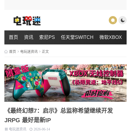
首页
资讯
索尼PS
任天堂SWITCH
微软XBOX
首页
电玩迷资讯
正文
《最终幻想7：启示》总监称希望继续开发
JRPG 最好是新IP
电玩迷资讯
2026-06-14