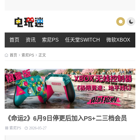
首页
资讯
索尼PS
任天堂SWITCH
微软XBOX
首页
索尼PS
正文
《命运2》6月9日停更后加入PS+二三档会员
索尼PS
2026-05-27