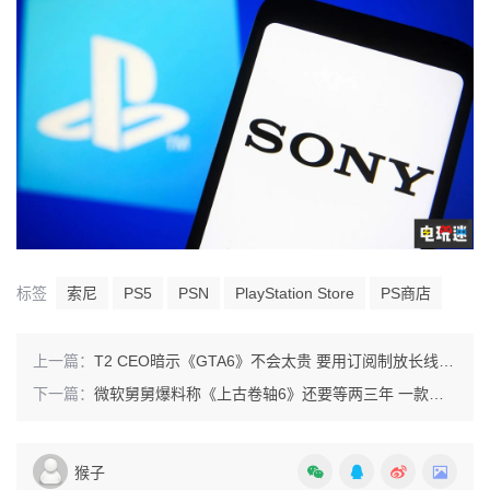
标签
索尼
PS5
PSN
PlayStation Store
PS商店
上一篇：
T2 CEO暗示《GTA6》不会太贵 要用订阅制放长线钓大鱼
下一篇：
微软舅舅爆料称《上古卷轴6》还要等两三年 一款辐射重制明年发售
猴子