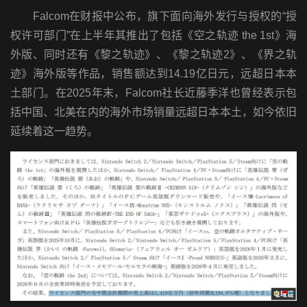
Falcom在财报中公布，旗下面向海外发行与授权的“授
权许可部门”在上半年其推出了包括《空之轨迹 the 1st》海
外版、同时还有《黎之轨迹》、《黎之轨迹2》、《界之轨
迹》海外版等作品，销售额达到14.19亿日元，远超日本本
土部门。在2025年末，Falcom社长近藤季洋也曾经表示包
括中国、北美在内的海外市场销量远超日本本土，如今依旧
延续着这一趋势。