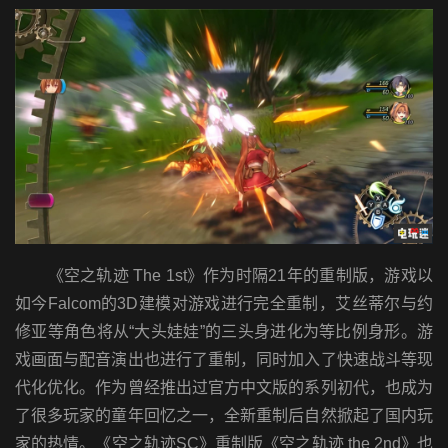
《空之轨迹 The 1st》作为时隔21年的重制版，游戏以
如今Falcom的3D建模对游戏进行完全重制，艾丝蒂尔与约
修亚等角色将从“大头娃娃”的三头身进化为等比例身形。游
戏画面与配音演出也进行了重制，同时加入了快速战斗等现
代化优化。作为曾经推出过官方中文版的系列初代，也成为
了很多玩家的童年回忆之一，全新重制后自然掀起了国内玩
家的热情。《空之轨迹SC》重制版《空之轨迹 the 2nd》也